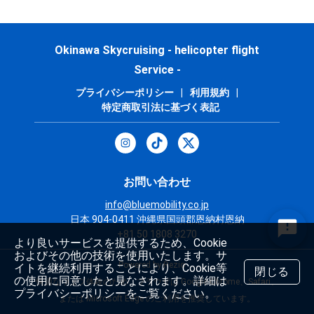
Okinawa Skycruising - helicopter flight
Service -
プライバシーポリシー
|
利用規約
|
特定商取引法に基づく表記
お問い合わせ
info@bluemobility.co.jp
日本 904-0411 沖縄県国頭郡恩納村恩納
+81 50 1808 3270
より良いサービスを提供するため、Cookie
およびその他の技術を使用いたします。サ
Powered by Rezio
イトを継続利用することにより、Cookie等
閉じる
の使用に同意したと見なされます。詳細は
快適なウェブ体験のため、ブラウザは Google Chrome、Safari、
プライバシーポリシーをご覧ください。
または Microsoft Edge のご利用を推奨しています。